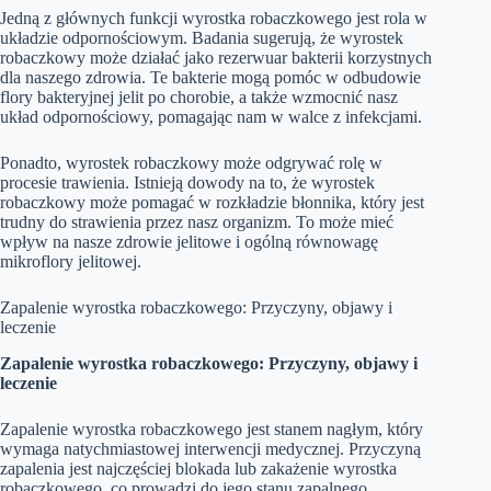
Jedną z głównych funkcji wyrostka robaczkowego jest rola w
układzie odpornościowym. Badania sugerują, że wyrostek
robaczkowy może działać jako rezerwuar bakterii korzystnych
dla naszego zdrowia. Te bakterie mogą pomóc w odbudowie
flory bakteryjnej jelit po chorobie, a także wzmocnić nasz
układ odpornościowy, pomagając nam w walce z infekcjami.
Ponadto, wyrostek robaczkowy może odgrywać rolę w
procesie trawienia. Istnieją dowody na to, że wyrostek
robaczkowy może pomagać w rozkładzie błonnika, który jest
trudny do strawienia przez nasz organizm. To może mieć
wpływ na nasze zdrowie jelitowe i ogólną równowagę
mikroflory jelitowej.
Zapalenie wyrostka robaczkowego: Przyczyny, objawy i
leczenie
Zapalenie wyrostka robaczkowego: Przyczyny, objawy i
leczenie
Zapalenie wyrostka robaczkowego jest stanem nagłym, który
wymaga natychmiastowej interwencji medycznej. Przyczyną
zapalenia jest najczęściej blokada lub zakażenie wyrostka
robaczkowego, co prowadzi do jego stanu zapalnego.