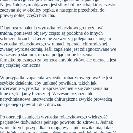
Najważniejszym objawem jest silny ból brzucha, który często
zaczyna się w okolicy pępka, a następnie przechodzi do
prawej dolnej części brzucha.
Diagnoza zapalenia wyrostka robaczkowego może być
trudna, ponieważ objawy często są podobne do innych
schorzeń brzucha. Leczenie zazwyczaj polega na usunięciu
wyrostka robaczkowego w ramach operacji chirurgicznej,
zwanej wyrostektomią. Jeśli zapalenie jest zdiagnozowane we
wczesnym stadium, można podjąć próbę leczenia
farmakologicznego za pomocą antybiotyków, ale operacja jest
najczęściej konieczna.
W przypadku zapalenia wyrostka robaczkowego ważne jest
szybkie działanie, aby uniknąć powikłań, takich jak
rozerwanie wyrostka i rozprzestrzenienie się zakażenia na
inne części jamy brzusznej. Wczesne rozpoznanie i
natychmiastowa interwencja chirurgiczna zwykle prowadzą
do pełnego powrotu do zdrowia.
Po operacji usunięcia wyrostka robaczkowego większość
pacjentów doświadcza pełnego powrotu do zdrowia. Jednak
w niektórych przypadkach mogą wystąpić powikłania, takie
jak infekcje rany, zakażenia dróg moczowych lub niedrożność