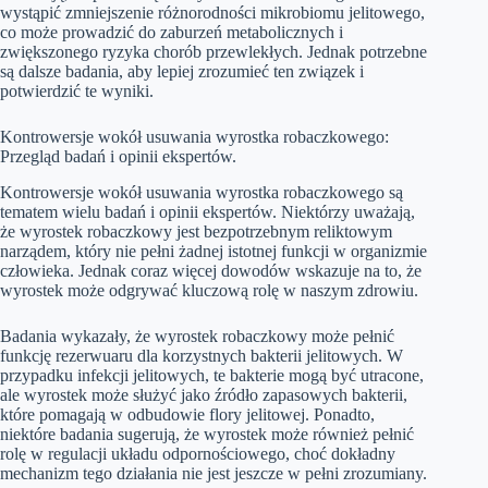
wystąpić zmniejszenie różnorodności mikrobiomu jelitowego,
co może prowadzić do zaburzeń metabolicznych i
zwiększonego ryzyka chorób przewlekłych. Jednak potrzebne
są dalsze badania, aby lepiej zrozumieć ten związek i
potwierdzić te wyniki.
Kontrowersje wokół usuwania wyrostka robaczkowego:
Przegląd badań i opinii ekspertów.
Kontrowersje wokół usuwania wyrostka robaczkowego są
tematem wielu badań i opinii ekspertów. Niektórzy uważają,
że wyrostek robaczkowy jest bezpotrzebnym reliktowym
narządem, który nie pełni żadnej istotnej funkcji w organizmie
człowieka. Jednak coraz więcej dowodów wskazuje na to, że
wyrostek może odgrywać kluczową rolę w naszym zdrowiu.
Badania wykazały, że wyrostek robaczkowy może pełnić
funkcję rezerwuaru dla korzystnych bakterii jelitowych. W
przypadku infekcji jelitowych, te bakterie mogą być utracone,
ale wyrostek może służyć jako źródło zapasowych bakterii,
które pomagają w odbudowie flory jelitowej. Ponadto,
niektóre badania sugerują, że wyrostek może również pełnić
rolę w regulacji układu odpornościowego, choć dokładny
mechanizm tego działania nie jest jeszcze w pełni zrozumiany.