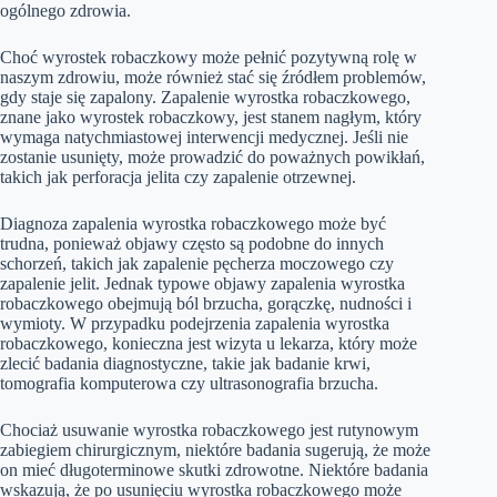
ogólnego zdrowia.
Choć wyrostek robaczkowy może pełnić pozytywną rolę w
naszym zdrowiu, może również stać się źródłem problemów,
gdy staje się zapalony. Zapalenie wyrostka robaczkowego,
znane jako wyrostek robaczkowy, jest stanem nagłym, który
wymaga natychmiastowej interwencji medycznej. Jeśli nie
zostanie usunięty, może prowadzić do poważnych powikłań,
takich jak perforacja jelita czy zapalenie otrzewnej.
Diagnoza zapalenia wyrostka robaczkowego może być
trudna, ponieważ objawy często są podobne do innych
schorzeń, takich jak zapalenie pęcherza moczowego czy
zapalenie jelit. Jednak typowe objawy zapalenia wyrostka
robaczkowego obejmują ból brzucha, gorączkę, nudności i
wymioty. W przypadku podejrzenia zapalenia wyrostka
robaczkowego, konieczna jest wizyta u lekarza, który może
zlecić badania diagnostyczne, takie jak badanie krwi,
tomografia komputerowa czy ultrasonografia brzucha.
Chociaż usuwanie wyrostka robaczkowego jest rutynowym
zabiegiem chirurgicznym, niektóre badania sugerują, że może
on mieć długoterminowe skutki zdrowotne. Niektóre badania
wskazują, że po usunięciu wyrostka robaczkowego może