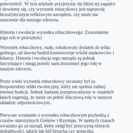
potwierdzić. W tym artykule przyjrzymy się bliżej tej zagadce
i dowiemy się, czy wyrostek robaczkowy jest naprawdę
bezużytecznym reliktowym narządem, czy może ma
znaczenie dla naszego zdrowia.
Historia i ewolucja wyrostka robaczkowego: Zrozumienie
jego roli w przeszłości
Wyrostek robaczkowy, mały, robakowaty dodatek do jelita
grubego, od dawna budził kontrowersje wśród naukowców i
lekarzy. Historia i ewolucja tego narządu są jednak
fascynujące i mogą pomóc nam zrozumieć jego rolę w
naszym zdrowiu.
Przez wieki wyrostek robaczkowy uważany był za
bezpotrzebny relikt ewolucyjny, który nie spełnia żadnej
istotnej funkcji. Jednak badania przeprowadzone w ostatnich
latach sugerują, że może on pełnić kluczową rolę w naszym
układzie odpornościowym.
Pierwsze wzmianki o wyrostku robaczkowym pochodzą z
czasów starożytnych Greków i Rzymian. W tamtych czasach
uważano go za narząd, który mógł być przyczyną różnych
dolegliwości, takich jak ból brzucha czy gorączka.