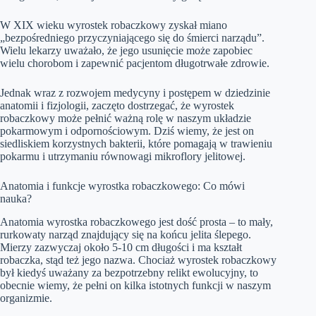
W XIX wieku wyrostek robaczkowy zyskał miano
„bezpośredniego przyczyniającego się do śmierci narządu”.
Wielu lekarzy uważało, że jego usunięcie może zapobiec
wielu chorobom i zapewnić pacjentom długotrwałe zdrowie.
Jednak wraz z rozwojem medycyny i postępem w dziedzinie
anatomii i fizjologii, zaczęto dostrzegać, że wyrostek
robaczkowy może pełnić ważną rolę w naszym układzie
pokarmowym i odpornościowym. Dziś wiemy, że jest on
siedliskiem korzystnych bakterii, które pomagają w trawieniu
pokarmu i utrzymaniu równowagi mikroflory jelitowej.
Anatomia i funkcje wyrostka robaczkowego: Co mówi
nauka?
Anatomia wyrostka robaczkowego jest dość prosta – to mały,
rurkowaty narząd znajdujący się na końcu jelita ślepego.
Mierzy zazwyczaj około 5-10 cm długości i ma kształt
robaczka, stąd też jego nazwa. Chociaż wyrostek robaczkowy
był kiedyś uważany za bezpotrzebny relikt ewolucyjny, to
obecnie wiemy, że pełni on kilka istotnych funkcji w naszym
organizmie.