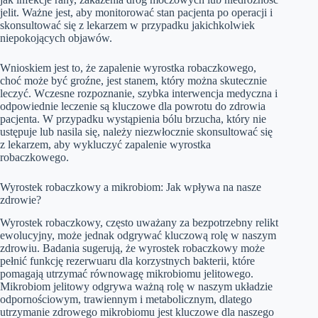
jelit. Ważne jest, aby monitorować stan pacjenta po operacji i
skonsultować się z lekarzem w przypadku jakichkolwiek
niepokojących objawów.
Wnioskiem jest to, że zapalenie wyrostka robaczkowego,
choć może być groźne, jest stanem, który można skutecznie
leczyć. Wczesne rozpoznanie, szybka interwencja medyczna i
odpowiednie leczenie są kluczowe dla powrotu do zdrowia
pacjenta. W przypadku wystąpienia bólu brzucha, który nie
ustępuje lub nasila się, należy niezwłocznie skonsultować się
z lekarzem, aby wykluczyć zapalenie wyrostka
robaczkowego.
Wyrostek robaczkowy a mikrobiom: Jak wpływa na nasze
zdrowie?
Wyrostek robaczkowy, często uważany za bezpotrzebny relikt
ewolucyjny, może jednak odgrywać kluczową rolę w naszym
zdrowiu. Badania sugerują, że wyrostek robaczkowy może
pełnić funkcję rezerwuaru dla korzystnych bakterii, które
pomagają utrzymać równowagę mikrobiomu jelitowego.
Mikrobiom jelitowy odgrywa ważną rolę w naszym układzie
odpornościowym, trawiennym i metabolicznym, dlatego
utrzymanie zdrowego mikrobiomu jest kluczowe dla naszego