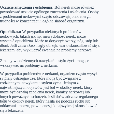
Uczucie zmęczenia i osłabienia:
Ból nerek może również
powodować uczucie ogólnego zmęczenia i osłabienia. Osoby
z problemami nerkowymi często odczuwają brak energii,
trudności w koncentracji i ogólną słabość organizmu.
Opuchlizna:
W przypadku niektórych problemów
nerkowych, takich jak np. niewydolność nerek, może
wystąpić opuchlizna. Może to dotyczyć twarzy, nóg, stóp lub
dłoni. Jeśli zauważasz nagły obrzęk, warto skonsultować się z
lekarzem, aby wykluczyć ewentualne problemy nerkowe.
Zmiany w codziennych nawykach i stylu życia mogące
wskazywać na problemy z nerkami.
W przypadku problemów z nerkami, organizm często wysyła
sygnały ostrzegawcze, które mogą być związane z
codziennymi nawykami i stylem życia. Jednym z
najważniejszych objawów jest ból w okolicy nerek, który
może być oznaką zapalenia nerek, kamicy nerkowej lub
innych poważnych schorzeń. Jeśli doświadczasz regularnego
bólu w okolicy nerek, który nasila się podczas ruchu lub
oddawania moczu, powinieneś jak najszybciej skonsultować
się z lekarzem.