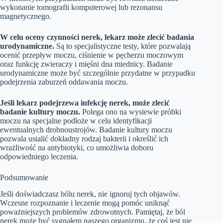
wykonanie tomografii komputerowej lub rezonansu
magnetycznego.
W celu oceny czynności nerek, lekarz może zlecić badania
urodynamiczne.
Są to specjalistyczne testy, które pozwalają
ocenić przepływ moczu, ciśnienie w pęcherzu moczowym
oraz funkcję zwieraczy i mięśni dna miednicy. Badanie
urodynamiczne może być szczególnie przydatne w przypadku
podejrzenia zaburzeń oddawania moczu.
Jeśli lekarz podejrzewa infekcję nerek, może zlecić
badanie kultury moczu.
Polega ono na wysiewie próbki
moczu na specjalne podłoże w celu identyfikacji
ewentualnych drobnoustrojów. Badanie kultury moczu
pozwala ustalić dokładny rodzaj bakterii i określić ich
wrażliwość na antybiotyki, co umożliwia doboru
odpowiedniego leczenia.
Podsumowanie
Jeśli doświadczasz bólu nerek, nie ignoruj tych objawów.
Wczesne rozpoznanie i leczenie mogą pomóc uniknąć
poważniejszych problemów zdrowotnych. Pamiętaj, że ból
nerek może być sygnałem naszego organizmu, że coś jest nie