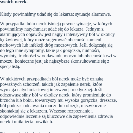
swoich nerek.
Kiedy powinniśmy udać się do lekarza: sytuacje alarmowe.
W przypadku bólu nerek istnieją pewne sytuacje, w których
powinniśmy natychmiast udać się do lekarza. Jednym z
alarmujących objawów jest nagły i intensywny ból w okolicy
lędźwiowej, który może sugerować obecność kamieni
nerkowych lub infekcji dróg moczowych. Jeśli dołączają się
do tego inne symptomy, takie jak gorączka, nudności,
wymioty, trudności w oddawaniu moczu lub obecność krwi w
moczu, konieczne jest jak najszybsze skonsultowanie się z
specjalistą.
W niektórych przypadkach ból nerek może być oznaką
poważnych schorzeń, takich jak zapalenie nerek, które
wymaga natychmiastowej interwencji medycznej. Jeśli
odczuwasz silny ból w okolicy nerek, który promieniuje do
brzucha lub boku, towarzyszy mu wysoka gorączka, dreszcze,
ból podczas oddawania moczu lub obrzęk, niezwłocznie
skontaktuj się z lekarzem. Wczesne rozpoznanie i
odpowiednie leczenie są kluczowe dla zapewnienia zdrowia
nerek i uniknięcia powikłań.