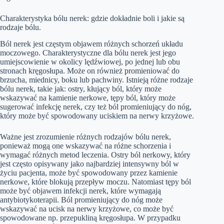
Charakterystyka bólu nerek: gdzie dokładnie boli i jakie są
rodzaje bólu.
Ból nerek jest częstym objawem różnych schorzeń układu
moczowego. Charakterystyczne dla bólu nerek jest jego
umiejscowienie w okolicy lędźwiowej, po jednej lub obu
stronach kręgosłupa. Może on również promieniować do
brzucha, miednicy, boku lub pachwiny. Istnieją różne rodzaje
bólu nerek, takie jak: ostry, kłujący ból, który może
wskazywać na kamienie nerkowe, tępy ból, który może
sugerować infekcję nerek, czy też ból promieniujący do nóg,
który może być spowodowany uciskiem na nerwy krzyżowe.
Ważne jest zrozumienie różnych rodzajów bólu nerek,
ponieważ mogą one wskazywać na różne schorzenia i
wymagać różnych metod leczenia. Ostry ból nerkowy, który
jest często opisywany jako najbardziej intensywny ból w
życiu pacjenta, może być spowodowany przez kamienie
nerkowe, które blokują przepływ moczu. Natomiast tępy ból
może być objawem infekcji nerek, które wymagają
antybiotykoterapii. Ból promieniujący do nóg może
wskazywać na ucisk na nerwy krzyżowe, co może być
spowodowane np. przepukliną kręgosłupa. W przypadku