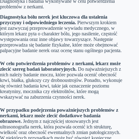
Diagnostyka i badania wykonywane w celu potwierdzenia
problemów z nerkami.
Diagnostyka bólu nerek jest kluczowa dla ustalenia
przyczyny i odpowiedniego leczenia.
Pierwszym krokiem
jest zazwyczaj przeprowadzenie wywiadu medycznego, w
którym lekarz pyta o charakter bólu, jego nasilenie, częstość
występowania oraz inne objawy towarzyszące. Następnie
przeprowadza się badanie fizykalne, które może obejmować
palpacyjne badanie nerek oraz ocenę stanu ogólnego pacjenta.
W celu potwierdzenia problemów z nerkami, lekarz może
zlecić szereg badań laboratoryjnych.
Do najważniejszych z
nich należy badanie moczu, które pozwala ocenić obecność
krwi, białka, glukozy czy drobnoustrojów. Ponadto, wykonuje
się również badania krwi, takie jak oznaczenie poziomu
kreatyniny, mocznika czy elektrolitów, które mogą
wskazywać na zaburzenia czynności nerek.
W przypadku podejrzenia poważniejszych problemów z
nerkami, lekarz może zlecić dodatkowe badania
obrazowe.
Jednym z najczęściej stosowanych jest
ultrasonografia nerek, która pozwala ocenić ich strukturę,
wielkość oraz obecność ewentualnych zmian patologicznych.
W niektórych przypadkach może być również konieczne