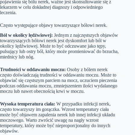
pojawienia się bólu nerek, ważne jest skonsultowanie się z
lekarzem w celu dokładnej diagnozy i odpowiedniego
leczenia.
Często występujące objawy towarzyszące bólowi nerek.
Ból w okolicy lędźwiowej:
Jednym z najczęstszych objawów
towarzyszących bólowi nerek jest dyskomfort lub ból w
okolicy lędźwiowej. Może to być odczuwane jako tępy,
pulsujący lub ostry ból, który może promieniować do brzucha,
miednicy lub nóg.
Trudności w oddawaniu moczu:
Osoby z bólem nerek
często doświadczają trudności w oddawaniu moczu. Może to
objawiać się częstszym parciem na mocz, uczuciem pieczenia
podczas oddawania moczu, zmniejszeniem ilości wydalanego
moczu lub nawet obecnością krwi w moczu.
Wysoka temperatura ciała:
W przypadku infekcji nerek,
często towarzyszy im gorączka. Wzrost temperatury ciała
może być objawem zapalenia nerek lub innej infekcji układu
moczowego. Warto zwrócić uwagę na nagły wzrost
temperatury, który może być nieproporcjonalny do innych
objawów.