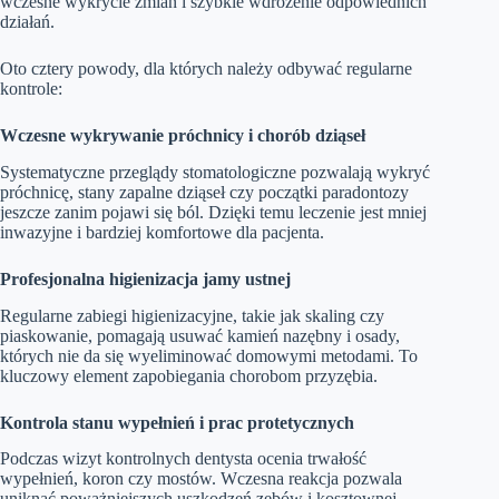
wczesne wykrycie zmian i szybkie wdrożenie odpowiednich
działań.
Oto cztery powody, dla których należy odbywać regularne
kontrole:
Wczesne wykrywanie próchnicy i chorób dziąseł
Systematyczne przeglądy stomatologiczne pozwalają wykryć
próchnicę, stany zapalne dziąseł czy początki paradontozy
jeszcze zanim pojawi się ból. Dzięki temu leczenie jest mniej
inwazyjne i bardziej komfortowe dla pacjenta.
Profesjonalna higienizacja jamy ustnej
Regularne zabiegi higienizacyjne, takie jak skaling czy
piaskowanie, pomagają usuwać kamień nazębny i osady,
których nie da się wyeliminować domowymi metodami. To
kluczowy element zapobiegania chorobom przyzębia.
Kontrola stanu wypełnień i prac protetycznych
Podczas wizyt kontrolnych dentysta ocenia trwałość
wypełnień, koron czy mostów. Wczesna reakcja pozwala
uniknąć poważniejszych uszkodzeń zębów i kosztownej