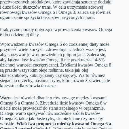
przetworzonych produktów, które zawierają sztuczne dodatki
i duże ilości tłuszczów trans. W celu utrzymania zdrowej
równowagi kwasów Omega 6 i Omega 3, zaleca się również
ograniczenie spożycia tłuszczów nasyconych i trans.
Praktyczne porady dotyczące wprowadzenia kwasów Omega
6 do codziennej diety.
Wprowadzenie kwasów Omega 6 do codziennej diety może
przynieść wiele korzyści zdrowotnych. Jednak ważne jest,
aby spożywać je w odpowiednich proporcjach. Zaleca się,
aby łączna ilość kwasów Omega 6 nie przekraczała 4-5%
dziennej wartości energetycznej. Źródłami kwasów Omega 6
są przede wszystkim oleje roślinne, takie jak olej
słonecznikowy, kukurydziany czy sojowy. Warto również
sięgać po orzechy, nasiona i ryby, które również zawierają te
korzystne dla zdrowia tłuszcze.
Ważne jest również dbanie o równowagę między kwasami
Omega 6 a Omega 3. Zbyt duża ilość kwasów Omega 6 w
diecie może prowadzić do stanu zapalnego w organizmie.
Dlatego warto spożywać równocześnie źródła kwasów
Omega 3, takie jak tłuste ryby, siemię lniane czy orzechy
włoskie.
Właściwa proporcja między kwasami Omega 6 a
Omega 3 wynosi około 4:1.
Wprowadzenie kwasów Omega