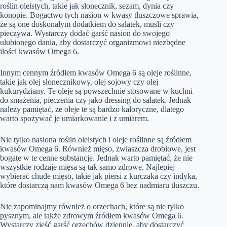
roślin oleistych, takie jak słonecznik, sezam, dynia czy
konopie. Bogactwo tych nasion w kwasy tłuszczowe sprawia,
że są one doskonałym dodatkiem do sałatek, musli czy
pieczywa. Wystarczy dodać garść nasion do swojego
ulubionego dania, aby dostarczyć organizmowi niezbędne
ilości kwasów Omega 6.
Innym cennym źródłem kwasów Omega 6 są oleje roślinne,
takie jak olej słonecznikowy, olej sojowy czy olej
kukurydziany. Te oleje są powszechnie stosowane w kuchni
do smażenia, pieczenia czy jako dressing do sałatek. Jednak
należy pamiętać, że oleje te są bardzo kaloryczne, dlatego
warto spożywać je umiarkowanie i z umiarem.
Nie tylko nasiona roślin oleistych i oleje roślinne są źródłem
kwasów Omega 6. Również mięso, zwłaszcza drobiowe, jest
bogate w te cenne substancje. Jednak warto pamiętać, że nie
wszystkie rodzaje mięsa są tak samo zdrowe. Najlepiej
wybierać chude mięso, takie jak piersi z kurczaka czy indyka,
które dostarczą nam kwasów Omega 6 bez nadmiaru tłuszczu.
Nie zapominajmy również o orzechach, które są nie tylko
pysznym, ale także zdrowym źródłem kwasów Omega 6.
Wystarczy zjeść garść orzechów dziennie, aby dostarczyć