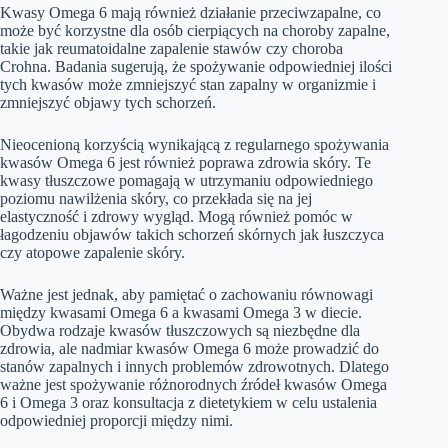
Kwasy Omega 6 mają również działanie przeciwzapalne, co
może być korzystne dla osób cierpiących na choroby zapalne,
takie jak reumatoidalne zapalenie stawów czy choroba
Crohna. Badania sugerują, że spożywanie odpowiedniej ilości
tych kwasów może zmniejszyć stan zapalny w organizmie i
zmniejszyć objawy tych schorzeń.
Nieocenioną korzyścią wynikającą z regularnego spożywania
kwasów Omega 6 jest również poprawa zdrowia skóry. Te
kwasy tłuszczowe pomagają w utrzymaniu odpowiedniego
poziomu nawilżenia skóry, co przekłada się na jej
elastyczność i zdrowy wygląd. Mogą również pomóc w
łagodzeniu objawów takich schorzeń skórnych jak łuszczyca
czy atopowe zapalenie skóry.
Ważne jest jednak, aby pamiętać o zachowaniu równowagi
między kwasami Omega 6 a kwasami Omega 3 w diecie.
Obydwa rodzaje kwasów tłuszczowych są niezbędne dla
zdrowia, ale nadmiar kwasów Omega 6 może prowadzić do
stanów zapalnych i innych problemów zdrowotnych. Dlatego
ważne jest spożywanie różnorodnych źródeł kwasów Omega
6 i Omega 3 oraz konsultacja z dietetykiem w celu ustalenia
odpowiedniej proporcji między nimi.