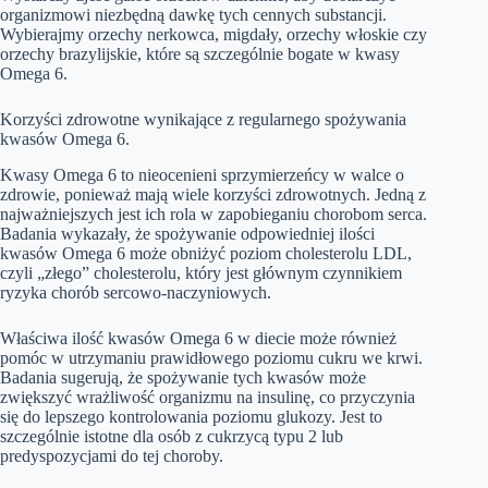
organizmowi niezbędną dawkę tych cennych substancji.
Wybierajmy orzechy nerkowca, migdały, orzechy włoskie czy
orzechy brazylijskie, które są szczególnie bogate w kwasy
Omega 6.
Korzyści zdrowotne wynikające z regularnego spożywania
kwasów Omega 6.
Kwasy Omega 6 to nieocenieni sprzymierzeńcy w walce o
zdrowie, ponieważ mają wiele korzyści zdrowotnych. Jedną z
najważniejszych jest ich rola w zapobieganiu chorobom serca.
Badania wykazały, że spożywanie odpowiedniej ilości
kwasów Omega 6 może obniżyć poziom cholesterolu LDL,
czyli „złego” cholesterolu, który jest głównym czynnikiem
ryzyka chorób sercowo-naczyniowych.
Właściwa ilość kwasów Omega 6 w diecie może również
pomóc w utrzymaniu prawidłowego poziomu cukru we krwi.
Badania sugerują, że spożywanie tych kwasów może
zwiększyć wrażliwość organizmu na insulinę, co przyczynia
się do lepszego kontrolowania poziomu glukozy. Jest to
szczególnie istotne dla osób z cukrzycą typu 2 lub
predyspozycjami do tej choroby.