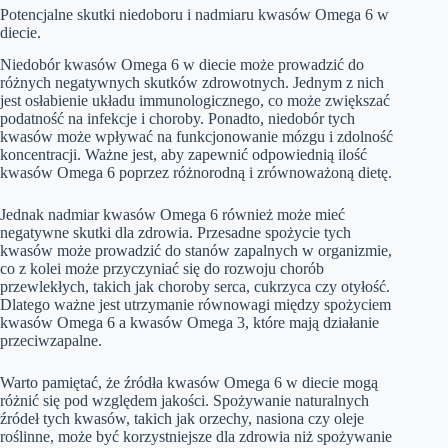
Potencjalne skutki niedoboru i nadmiaru kwasów Omega 6 w
diecie.
Niedobór kwasów Omega 6 w diecie może prowadzić do
różnych negatywnych skutków zdrowotnych. Jednym z nich
jest osłabienie układu immunologicznego, co może zwiększać
podatność na infekcje i choroby. Ponadto, niedobór tych
kwasów może wpływać na funkcjonowanie mózgu i zdolność
koncentracji. Ważne jest, aby zapewnić odpowiednią ilość
kwasów Omega 6 poprzez różnorodną i zrównoważoną dietę.
Jednak nadmiar kwasów Omega 6 również może mieć
negatywne skutki dla zdrowia. Przesadne spożycie tych
kwasów może prowadzić do stanów zapalnych w organizmie,
co z kolei może przyczyniać się do rozwoju chorób
przewlekłych, takich jak choroby serca, cukrzyca czy otyłość.
Dlatego ważne jest utrzymanie równowagi między spożyciem
kwasów Omega 6 a kwasów Omega 3, które mają działanie
przeciwzapalne.
Warto pamiętać, że źródła kwasów Omega 6 w diecie mogą
różnić się pod względem jakości. Spożywanie naturalnych
źródeł tych kwasów, takich jak orzechy, nasiona czy oleje
roślinne, może być korzystniejsze dla zdrowia niż spożywanie