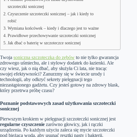
szczoteczki sonicznej
Czyszczenie szczoteczki sonicznej – jak i kiedy to
robić
Wymiana końcówek – kiedy i dlaczego jest to ważne
Prawidłowe przechowywanie szczoteczki sonicznej
Jak dbać o baterię w szczoteczce sonicznej
Twoja
soniczna szczoteczka do zębów
to nie tylko gwarancja
zdrowego uśmiechu, ale i stylowy dodatek do łazienki. Ale
czy wiesz, jak o nią dbać, aby służyła Ci lata, nie tracąc
swojej efektywności? Zanurzmy się w świecie urody i
technologii, aby odkryć sekrety pielęgnacji tego
niezastąpionego gadżetu. Czy jesteś gotowy na zdrowy blask,
który przetrwa próbę czasu?
Poznanie podstawowych zasad użytkowania szczoteczki
sonicznej
Pierwszym krokiem w pielęgnacji szczoteczki sonicznej jest
regularne czyszczenie
zarówno głowicy, jak i rączki
urządzenia. Po każdym użyciu zaleca się mycie szczoteczki
pod bieżącą wodą, aby usunąć resztki pasty i bakterii.