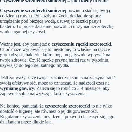
Czyszczenie szczoteczki sonicznej – jak i kiedy to robić
Czyszczenie szczoteczki sonicznej
powinno stać się twoją
codzienną rutyną. Po każdym użyciu dokładnie spłucz
urządzenie pod bieżącą wodą, usuwając resztki pasty i
bakterii. To proste działanie pozwoli ci utrzymać szczoteczkę
w nienagannej czystości.
Ważne jest, aby pamiętać o
czyszczeniu rączki szczoteczki
.
Choć może wydawać się to nieistotne, to właśnie na rączce
gromadzą się bakterie, które mogą negatywnie wpływać na
twoje zdrowie. Czyść rączkę przynajmniej raz w tygodniu,
używając do tego delikatnego mydła.
Jeśli zauważysz, że twoja szczoteczka soniczna zaczyna tracić
swoją efektywność, może to oznaczać, że nadszedł czas na
wymianę głowicy
. Zaleca się to robić co 3-4 miesiące, aby
zapewnić sobie najwyższą jakość czyszczenia.
Na koniec, pamiętaj, że
czyszczenie szczoteczki
to nie tylko
dbałość o higienę, ale również o jej długowieczność.
Regularne czyszczenie urządzenia pozwoli ci cieszyć się jego
działaniem przez długie lata.