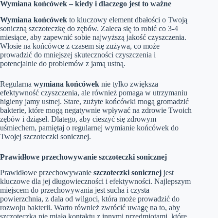
Wymiana końcówek – kiedy i dlaczego jest to ważne
Wymiana końcówek
to kluczowy element dbałości o Twoją
soniczną szczoteczkę do zębów. Zaleca się to robić co 3-4
miesiące, aby zapewnić sobie najwyższą jakość czyszczenia.
Włosie na końcówce z czasem się zużywa, co może
prowadzić do mniejszej skuteczności czyszczenia i
potencjalnie do problemów z jamą ustną.
Regularna
wymiana końcówek
nie tylko zwiększa
efektywność czyszczenia, ale również pomaga w utrzymaniu
higieny jamy ustnej. Stare, zużyte końcówki mogą gromadzić
bakterie, które mogą negatywnie wpływać na zdrowie Twoich
zębów i dziąseł. Dlatego, aby cieszyć się zdrowym
uśmiechem, pamiętaj o regularnej wymianie końcówek do
Twojej szczoteczki sonicznej.
Prawidłowe przechowywanie szczoteczki sonicznej
Prawidłowe przechowywanie
szczoteczki sonicznej
jest
kluczowe dla jej długowieczności i efektywności. Najlepszym
miejscem do przechowywania jest sucha i czysta
powierzchnia, z dala od wilgoci, która może prowadzić do
rozwoju bakterii. Warto również zwrócić uwagę na to, aby
szczoteczka nie miała kontaktu z innymi przedmiotami, które