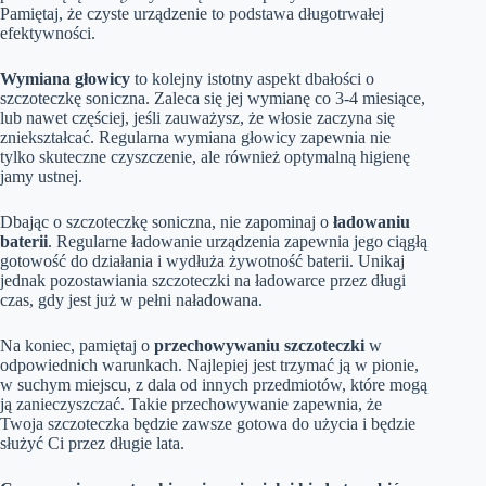
Pamiętaj, że czyste urządzenie to podstawa długotrwałej
efektywności.
Wymiana głowicy
to kolejny istotny aspekt dbałości o
szczoteczkę soniczna. Zaleca się jej wymianę co 3-4 miesiące,
lub nawet częściej, jeśli zauważysz, że włosie zaczyna się
zniekształcać. Regularna wymiana głowicy zapewnia nie
tylko skuteczne czyszczenie, ale również optymalną higienę
jamy ustnej.
Dbając o szczoteczkę soniczna, nie zapominaj o
ładowaniu
baterii
. Regularne ładowanie urządzenia zapewnia jego ciągłą
gotowość do działania i wydłuża żywotność baterii. Unikaj
jednak pozostawiania szczoteczki na ładowarce przez długi
czas, gdy jest już w pełni naładowana.
Na koniec, pamiętaj o
przechowywaniu szczoteczki
w
odpowiednich warunkach. Najlepiej jest trzymać ją w pionie,
w suchym miejscu, z dala od innych przedmiotów, które mogą
ją zanieczyszczać. Takie przechowywanie zapewnia, że
Twoja szczoteczka będzie zawsze gotowa do użycia i będzie
służyć Ci przez długie lata.