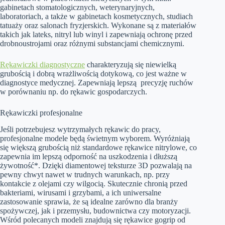
gabinetach stomatologicznych, weterynaryjnych,
laboratoriach, a także w gabinetach kosmetycznych, studiach
tatuaży oraz salonach fryzjerskich. Wykonane są z materiałów
takich jak lateks, nitryl lub winyl i zapewniają ochronę przed
drobnoustrojami oraz różnymi substancjami chemicznymi.
Rękawiczki diagnostyczne
charakteryzują się niewielką
grubością i dobrą wrażliwością dotykową, co jest ważne w
diagnostyce medycznej. Zapewniają lepszą precyzję ruchów
w porównaniu np. do rękawic gospodarczych.
Rękawiczki profesjonalne
Jeśli potrzebujesz wytrzymałych rękawic do pracy,
profesjonalne modele będą świetnym wyborem. Wyróżniają
się większą grubością niż standardowe rękawice nitrylowe, co
zapewnia im lepszą odporność na uszkodzenia i dłuższą
żywotność*. Dzięki diamentowej teksturze 3D pozwalają na
pewny chwyt nawet w trudnych warunkach, np. przy
kontakcie z olejami czy wilgocią. Skutecznie chronią przed
bakteriami, wirusami i grzybami, a ich uniwersalne
zastosowanie sprawia, że są idealne zarówno dla branży
spożywczej, jak i przemysłu, budownictwa czy motoryzacji.
Wśród polecanych modeli znajdują się rękawice gogrip od