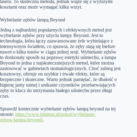
lasera. To skuteczna metoda, jednak wiąże się z wyższymi
kosztami oraz może wymagać kilku wizyt.
Wybielanie zębów lampą Beyond
Jedną z najbardziej popularnych i efektywnych metod jest
wybielanie zębów przy użyciu lampy Beyond. Jest to
technologia, która łączy zaawansowane żele wybielające z
intensywnym światłem, co sprawia, że zęby stają się bielsze
nawet o kilka tonów w ciągu jednej sesji. Wybielanie zębów
to doskonały sposób na poprawę estetyki uśmiechu, a lampa
Beyond to jedna z najskuteczniejszych metod, które można
zastosować w gabinetach stomatologicznych. Choć zabieg jest
kosztowny, oferuje on szybkie i trwałe efekty, które są
bezpieczne i skuteczne. Warto jednak pamiętać, że dbałość o
higienę jamy ustnej i unikanie czynników przebarwiających
zęby to klucz do utrzymania białego uśmiechu przez długi
czas.
Sprawdź koniecznie wybielanie zębów lampą beyond na tej
stronie:
https://www.fabdent.pl/uslugi/wybielanie-
zebow/lampa-beyond/
.