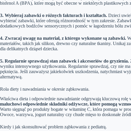
bisfenol A (BPA), które mogą być obecne w niektórych plastikowych
3. Wybieraj zabawki o różnych fakturach i kształtach.
Dzieci uwiel
wybierać zabawki, które oferują różnorodność w tym zakresie. Zabawk
dodatkowych bodźców sensorycznych i pomóc w łagodzeniu bólu zw
4. Zwracaj uwagę na materiał, z którego wykonane są zabawki.
Wy
materiałów, takich jak silikon, drewno czy naturalne tkaniny. Unikaj 
dla delikatnych dziąseł dziecka.
5. Regularnie sprawdzaj stan zabawek i akcesoriów do gryzienia.
Z
wyniku intensywnego użytkowania. Regularnie sprawdzaj, czy nie ma 
pęknięcia. Jeśli zauważysz jakiekolwiek uszkodzenia, natychmiast wyj
alternatywą.
Rola diety i nawadniania w okresie ząbkowania.
Właściwa dieta i odpowiednie nawadnianie odgrywają kluczową rolę w
maluchowi odpowiednie składniki odżywcze, które pomogą wzmoc
Warto sięgnąć po produkty bogate w witaminę C, która pomaga w prod
Owoce, warzywa, jogurt naturalny czy chude mięso to doskonałe źród
Kiedy i jak skonsultować problem ząbkowania z pediatrą.