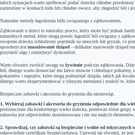
takich sytuacjach warto spróbować podać dziecku chłodne przedmioty do
zamrożone w kostkach lodu lub chłodne owoce, aby złagodzić ból i j
Naturalne metody łagodzenia bólu związanego z ząbkowaniem.
Ząbkowanie u dzieci to naturalny proces, który może być jednak bardz
naturalnych metod, które mogą pomóc łagodzić ból związany z ząbko
swojemu dziecku schłodzony pojemnik na smoczek lub gryzak, co pomo
sposobem jest
masażowanie dziąseł
– delikatne masowanie dziąseł m
przynieść ulgę i zmniejszyć dyskomfort.
Warto również zwrócić uwagę na
żywienie
podczas ząbkowania. Dziec
ból, dlatego warto dostarczać mu łatwo strawne i chłodzące pokarmy, 
pokarmów i napojów, które mogą podrażniać dziąsła, takich jak kwaśne
dlatego warto eksperymentować z różnymi metodami i znaleźć te, które
Bezpieczne zabawki i akcesoria do gryzienia dla niemowląt.
1. Wybieraj zabawki i akcesoria do gryzienia odpowiednie dla wie
przeznaczone dla konkretnego wieku dziecka, ponieważ różne grupy 
zabawka jest odpowiednio skonstruowana i nie ma małych elementów, k
2. Sprawdzaj, czy zabawki są bezpieczne i wolne od toksycznych s
odpowiednie certyfikaty bezpieczeństwa. Upewnij się również, że jest 