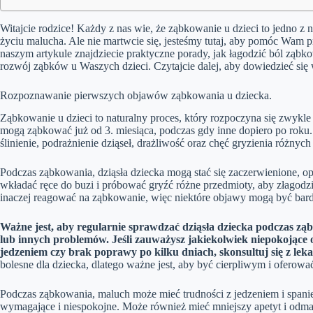
Witajcie rodzice! Każdy z nas wie, że ząbkowanie u dzieci to jedno z 
życiu malucha. Ale nie martwcie się, jesteśmy tutaj, aby pomóc Wam
naszym artykule znajdziecie praktyczne porady, jak łagodzić ból ząbko
rozwój ząbków u Waszych dzieci. Czytajcie dalej, aby dowiedzieć się 
Rozpoznawanie pierwszych objawów ząbkowania u dziecka.
Ząbkowanie u dzieci to naturalny proces, który rozpoczyna się zwykle
mogą ząbkować już od 3. miesiąca, podczas gdy inne dopiero po ro
ślinienie, podrażnienie dziąseł, drażliwość oraz chęć gryzienia różnyc
Podczas ząbkowania, dziąsła dziecka mogą stać się zaczerwienione, o
wkładać ręce do buzi i próbować gryźć różne przedmioty, aby złagodzi
inaczej reagować na ząbkowanie, więc niektóre objawy mogą być bardz
Ważne jest, aby regularnie sprawdzać dziąsła dziecka podczas ząb
lub innych problemów. Jeśli zauważysz jakiekolwiek niepokojące 
jedzeniem czy brak poprawy po kilku dniach, skonsultuj się z lek
bolesne dla dziecka, dlatego ważne jest, aby być cierpliwym i oferow
Podczas ząbkowania, maluch może mieć trudności z jedzeniem i spanie
wymagające i niespokojne. Może również mieć mniejszy apetyt i odmaw