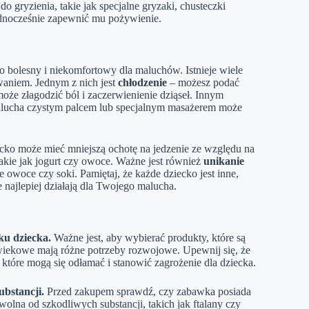
 gryzienia, takie jak specjalne gryzaki, chusteczki
ednocześnie zapewnić mu pożywienie.
o bolesny i niekomfortowy dla maluchów. Istnieje wiele
waniem. Jednym z nich jest
chłodzenie
– możesz podać
że złagodzić ból i zaczerwienienie dziąseł. Innym
alucha czystym palcem lub specjalnym masażerem może
ko może mieć mniejszą ochotę na jedzenie ze względu na
takie jak jogurt czy owoce. Ważne jest również
unikanie
 owoce czy soki. Pamiętaj, że każde dziecko jest inne,
 najlepiej działają dla Twojego malucha.
ku dziecka.
Ważne jest, aby wybierać produkty, które są
wiekowe mają różne potrzeby rozwojowe. Upewnij się, że
tóre mogą się odłamać i stanowić zagrożenie dla dziecka.
ubstancji.
Przed zakupem sprawdź, czy zabawka posiada
wolna od szkodliwych substancji, takich jak ftalany czy