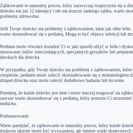
Ząbkowanie to naturalny proces, który zazwyczaj rozpoczyna się u dzie
dziecko ma już 12 miesięcy i nie ma jeszcze żadnego ząbka, warto sko
problemy zdrowotne.
Jeśli Twoje dziecko ma problemy z ząbkowaniem, takie jak silne bóle
warto skonsultować się z pediatrą. Mogą to być objawy infekcji lub 
Pediatra może również doradzić Ci w jaki sposób ulżyć w bólu i dys
stosowanie żelów znieczulających, specjalnych gryzaków lub prepara
dawkach dla dziecka.
W przypadku, gdy Twoje dziecko ma problemy z ząbkowaniem, które u
cierpienie, pediatra może zalecić skonsultowanie się z stomatologiem 
dziąseł dziecka oraz może zalecić dodatkowe badania lub leczenie.
Pamiętaj, że każde dziecko jest inne i może inaczej reagować na ząbk
zawsze warto skonsultować się z pediatrą, który pomoże Ci zrozumi
malucha.
Podsumowanie
Warto pamiętać, że ząbkowanie to naturalny proces, który każde dzi
trudnym okresie może być wyzwaniem, ale istnieje wiele skutecznych