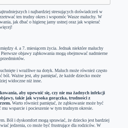
najtrudniejszych i najbardziej stresujących doświadczeń w
 przetrwać ten trudny okres i wspomóc Wasze maluchy. W
wania, jak dbać o higienę jamy ustnej oraz jak wspierać
więcej!
 między 4. a 7. miesiącem życia. Jednak niektóre maluchy
ku. Pierwsze objawy ząbkowania mogą obejmować nadmierne
h przedmiotów.
puchnięte i wrażliwe na dotyk. Maluch może również często
ć ból. Ważne jest, aby pamiętać, że każde dziecko może
iej widoczne niż inne.
kowania, aby upewnić się, czy nie ma żadnych infekcji
objawy, takie jak wysoka gorączka, trudności z
arzem.
Warto również pamiętać, że ząbkowanie może być
ać mu wsparcie i pocieszenie w tym trudnym okresie.
m. Ból i dyskomfort mogą sprawiać, że dziecko jest bardziej
iać jedzenia, co może być frustrujące dla rodziców. W