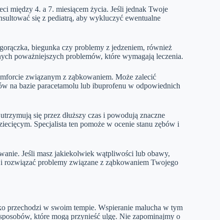
ci między 4. a 7. miesiącem życia. Jeśli jednak Twoje
nsultować się z pediatrą, aby wykluczyć ewentualne
, gorączka, biegunka czy problemy z jedzeniem, również
innych poważniejszych problemów, które wymagają leczenia.
komforcie związanym z ząbkowaniem. Może zalecić
tów na bazie paracetamolu lub ibuprofenu w odpowiednich
trzymują się przez dłuższy czas i powodują znaczne
dziecięcym. Specjalista ten pomoże w ocenie stanu zębów i
owanie. Jeśli masz jakiekolwiek wątpliwości lub obawy,
eć i rozwiązać problemy związane z ząbkowaniem Twojego
ecko przechodzi w swoim tempie. Wspieranie malucha w tym
 sposobów, które mogą przynieść ulgę. Nie zapominajmy o