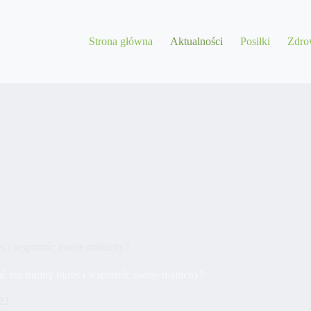
Strona główna
Aktualności
Posiłki
Zdro
res i wspomóc swoje maluchy?
ać ten trudny okres i wspomóc swoje maluchy?
23