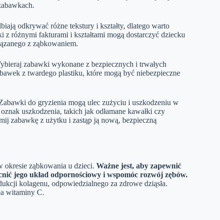
 zabawkach.
biają odkrywać różne tekstury i kształty, dlatego warto
i z różnymi fakturami i kształtami mogą dostarczyć dziecku
iązanego z ząbkowaniem.
bieraj zabawki wykonane z bezpiecznych i trwałych
zabawek z twardego plastiku, które mogą być niebezpieczne
abawki do gryzienia mogą ulec zużyciu i uszkodzeniu w
oznak uszkodzenia, takich jak odłamane kawałki czy
mij zabawkę z użytku i zastąp ją nową, bezpieczną
 okresie ząbkowania u dzieci.
Ważne jest, aby zapewnić
nić jego układ odpornościowy i wspomóc rozwój zębów.
ukcji kolagenu, odpowiedzialnego za zdrowe dziąsła.
ła witaminy C.