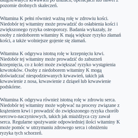
pozornie drobnych skaleczeń.
Witamina K pełni również ważną rolę w zdrowiu kości.
Niedobór tej witaminy może prowadzić do osłabienia kości i
zwiększonego ryzyka osteoporozy. Badania wykazały, że
osoby z niedoborem witaminy K mają większe ryzyko złamań
kości, a także wolniejsze gojenie się złamań.
Witamina K odgrywa istotną rolę w krzepnięciu krwi.
Niedobór tej witaminy może prowadzić do zaburzeń
krzepnięcia, co z kolei może zwiększać ryzyko wystąpienia
krwotoków. Osoby z niedoborem witaminy K mogą
doświadczać niespodziewanych krwawień, takich jak
krwawienie z nosa, krwawienie z dziąseł lub krwawienie
podskórne.
Witamina K odgrywa również istotną rolę w zdrowiu serca.
Niedobór tej witaminy może wpływać na procesy związane z
krążeniem krwi i prowadzić do zwiększonego ryzyka chorób
sercowo-naczyniowych, takich jak miażdżyca czy zawał
serca. Regularne spożywanie odpowiedniej ilości witaminy K
może pomóc w utrzymaniu zdrowego serca i obniżeniu
ryzyka tych schorzeń.