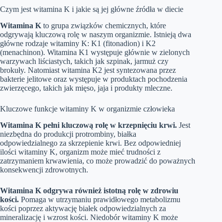
Czym jest witamina K i jakie są jej główne źródła w diecie
Witamina K
to grupa związków chemicznych, które
odgrywają kluczową rolę w naszym organizmie. Istnieją dwa
główne rodzaje witaminy K: K1 (fitonadion) i K2
(menachinon). Witamina K1 występuje głównie w zielonych
warzywach liściastych, takich jak szpinak, jarmuż czy
brokuły. Natomiast witamina K2 jest syntezowana przez
bakterie jelitowe oraz występuje w produktach pochodzenia
zwierzęcego, takich jak mięso, jaja i produkty mleczne.
Kluczowe funkcje witaminy K w organizmie człowieka
Witamina K pełni kluczową rolę w krzepnięciu krwi.
Jest
niezbędna do produkcji protrombiny, białka
odpowiedzialnego za skrzepienie krwi. Bez odpowiedniej
ilości witaminy K, organizm może mieć trudności z
zatrzymaniem krwawienia, co może prowadzić do poważnych
konsekwencji zdrowotnych.
Witamina K odgrywa również istotną rolę w zdrowiu
kości.
Pomaga w utrzymaniu prawidłowego metabolizmu
kości poprzez aktywację białek odpowiedzialnych za
mineralizację i wzrost kości. Niedobór witaminy K może