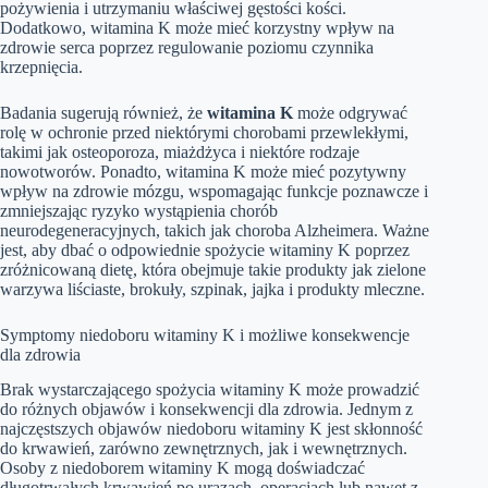
pożywienia i utrzymaniu właściwej gęstości kości.
Dodatkowo, witamina K może mieć korzystny wpływ na
zdrowie serca poprzez regulowanie poziomu czynnika
krzepnięcia.
Badania sugerują również, że
witamina K
może odgrywać
rolę w ochronie przed niektórymi chorobami przewlekłymi,
takimi jak osteoporoza, miażdżyca i niektóre rodzaje
nowotworów. Ponadto, witamina K może mieć pozytywny
wpływ na zdrowie mózgu, wspomagając funkcje poznawcze i
zmniejszając ryzyko wystąpienia chorób
neurodegeneracyjnych, takich jak choroba Alzheimera. Ważne
jest, aby dbać o odpowiednie spożycie witaminy K poprzez
zróżnicowaną dietę, która obejmuje takie produkty jak zielone
warzywa liściaste, brokuły, szpinak, jajka i produkty mleczne.
Symptomy niedoboru witaminy K i możliwe konsekwencje
dla zdrowia
Brak wystarczającego spożycia witaminy K może prowadzić
do różnych objawów i konsekwencji dla zdrowia. Jednym z
najczęstszych objawów niedoboru witaminy K jest skłonność
do krwawień, zarówno zewnętrznych, jak i wewnętrznych.
Osoby z niedoborem witaminy K mogą doświadczać
długotrwałych krwawień po urazach, operacjach lub nawet z