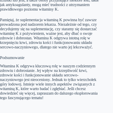
trzustki lub jelit, a także osoby przyjmujące niektóre leki, takie
jak antykoagulanty, mogą mieć trudności z utrzymaniem
prawidłowego poziomu witaminy K.
Pamiętaj, że suplementacja witaminą K powinna być zawsze
prowadzona pod nadzorem lekarza. Niezależnie od tego, czy
decydujemy się na suplementację, czy staramy się dostarczać
witaminę K z pożywieniem, ważne jest, aby dbać o swoje
zdrowie i dobrostan. Witamina K odgrywa istotną rolę w
krzepnięciu krwi, zdrowiu kości i funkcjonowaniu układu
sercowo-naczyniowego, dlatego nie warto jej lekceważyć.
Podsumowanie
Witamina K odgrywa kluczową rolę w naszym codziennym
zdrowiu i dobrostanie. Jej wpływ na krzepliwość krwi,
zdrowie kości i funkcjonowanie układu sercowo-
naczyniowego jest nieoceniony. Jednak to tylko wierzchołek
góry lodowej. Istnieje wiele innych aspektów związanych z
witaminą K, które warto badać i zgłębiać. Jeśli chcesz
dowiedzieć się więcej, zapraszam do dalszego eksplorowania
tego fascynującego tematu!