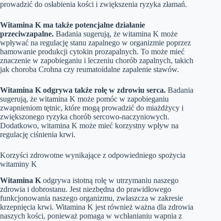
prowadzić do osłabienia kości i zwiększenia ryzyka złamań.
Witamina K ma także potencjalne działanie
przeciwzapalne.
Badania sugerują, że witamina K może
wpływać na regulację stanu zapalnego w organizmie poprzez
hamowanie produkcji cytokin prozapalnych. To może mieć
znaczenie w zapobieganiu i leczeniu chorób zapalnych, takich
jak choroba Crohna czy reumatoidalne zapalenie stawów.
Witamina K odgrywa także rolę w zdrowiu serca.
Badania
sugerują, że witamina K może pomóc w zapobieganiu
zwapnieniom tętnic, które mogą prowadzić do miażdżycy i
zwiększonego ryzyka chorób sercowo-naczyniowych.
Dodatkowo, witamina K może mieć korzystny wpływ na
regulację ciśnienia krwi.
Korzyści zdrowotne wynikające z odpowiedniego spożycia
witaminy K
Witamina K
odgrywa istotną rolę w utrzymaniu naszego
zdrowia i dobrostanu. Jest niezbędna do prawidłowego
funkcjonowania naszego organizmu, zwłaszcza w zakresie
krzepnięcia krwi. Witamina K jest również ważna dla zdrowia
naszych kości, ponieważ pomaga w wchłanianiu wapnia z