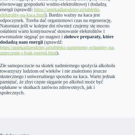
równowagę gospodarki wodno-elektrolitowej i dodadzą
energii (sprawdź:
https://aptekadlarodziny.pl/tabletki-
elektrolity-na-kaca.html
). Bardzo ważny na kaca jest
odpoczynek. Trzeba dać organizmowi czas na regenerację.
Natomiast jeśli w kolejne dni również czujemy się mocno
osłabieni warto kontynuować stosowanie elektrolitów i
ewentualnie sięgnąć po magnez i
ziołowe preparaty, które
dodadzą nam energii
(sprawdź:
https://aptekadlarodziny.pl/tabletki-suplementy-witaminy-na-
zmeczenie-i-brak-energii.html
).
Złe samopoczucie na skutek nadmiernego spożycia alkoholu
towarzyszy ludziom od wieków i nie znaleziono jeszcze
skutecznego i uniwersalnego sposobu na kaca. Warto jednak
pamiętać, że zbyt częste sięganie po alkohol może być
opłakane w skutkach zarówno zdrowotnych, jak i
społecznych.