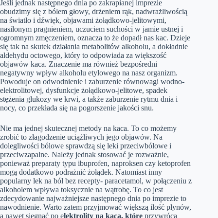
Jeśli jednak następnego dnia po zakrapianej imprezie
obudzimy się z bólem głowy, drżeniem rąk, nadwrażliwością
na światło i dźwięk, objawami żołądkowo-jelitowymi,
nasilonym pragnieniem, uczuciem suchości w jamie ustnej i
ogromnym zmęczeniem, oznacza to że dopadł nas kac. Dzieje
się tak na skutek działania metabolitów alkoholu, a dokładnie
aldehydu octowego, który to odpowiada za większość
objawów kaca. Znaczenie ma również bezpośredni
negatywny wpływ alkoholu etylowego na nasz organizm.
Powoduje on odwodnienie i zaburzenie równowagi wodno-
elektrolitowej, dysfunkcje żołądkowo-jelitowe, spadek
stężenia glukozy we krwi, a także zaburzenie rytmu dnia i
nocy, co przekłada się na pogorszenie jakości snu.
Nie ma jednej skutecznej metody na kaca. To co możemy
zrobić to złagodzenie uciążliwych jego objawów. Na
dolegliwości bólowe sprawdzą się leki przeciwbólowe i
przeciwzapalne. Należy jednak stosować je rozważnie,
ponieważ preparaty typu ibuprofen, naproksen czy ketoprofen
mogą dodatkowo podrażnić żołądek. Natomiast inny
popularny lek na ból bez recepty- paracetamol, w połączeniu z
alkoholem wpływa toksycznie na wątrobę. To co jest
zdecydowanie najważniejsze następnego dnia po imprezie to
nawodnienie. Warto zatem przyjmować większą ilość płynów,
a nawet sięgnąć po e
lektrolity na kaca, które
przywrócą